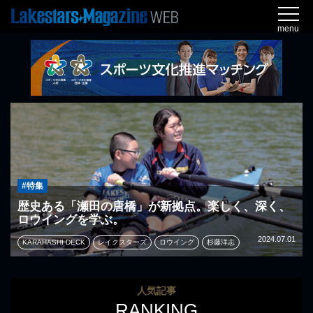
menu
#特集
歴史ある「瀬田の唐橋」が新拠点。楽しく、深く、
ロウイングを学ぶ。
2024.07.01
KARAHASHI DECK
レイクスターズ
ロウイング
杉藤洋志
人気記事
RANKING