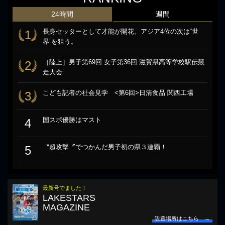
24時間
週間
長身セッターとして才能が開花。アジア4位の次は“世
1
界”を狙う。
［陸上］男子第69回 女子第36回 滋賀県高等学校駅伝競
2
走大会
こども記者の社会見学 <第6回>日清食品 関西工場
3
国スポ優勝はマスト
4
〝超攻撃〞でつかんだ男子初の県３連覇！
5
最新号でました！
LAKESTARS
MAGAZINE
設置場所はこちら →