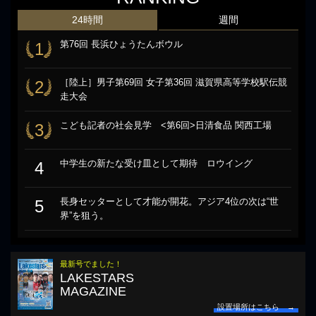
24時間
週間
第76回 長浜ひょうたんボウル
1
［陸上］男子第69回 女子第36回 滋賀県高等学校駅伝競
2
走大会
こども記者の社会見学 <第6回>日清食品 関西工場
3
中学生の新たな受け皿として期待 ロウイング
4
長身セッターとして才能が開花。アジア4位の次は“世
5
界”を狙う。
最新号でました！
LAKESTARS
MAGAZINE
設置場所はこちら →