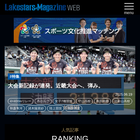
menu
#特集
大会新記録が連発。近畿大会へ、弾み。
2025.06.19
4×400mリレー
古谷ルク
女子7種競技
守山高校
島田絢都
比叡山高校
秋森隼河
諸木陽菜紗
陸上競技
飛田瑛渡
人気記事
RANKING