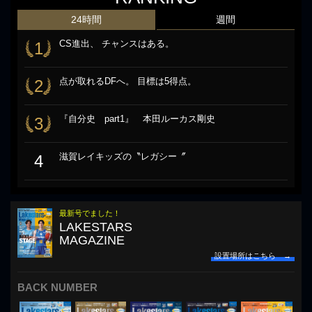
24時間
週間
CS進出、 チャンスはある。
1
点が取れるDFへ。 目標は5得点。
2
『自分史 part1』 本田ルーカス剛史
3
滋賀レイキッズの〝レガシー〞
4
最新号でました！
LAKESTARS
MAGAZINE
設置場所はこちら →
BACK NUMBER