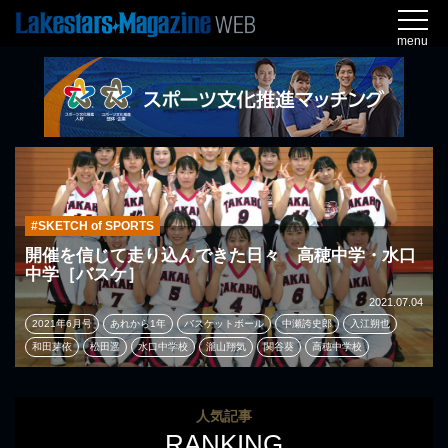
menu
#SKETCH of SPORTS
開催を信じて走り込んできた日々 高穂中学・水口
中学［バスケ］
2021.07.04
2021年6月号
あれから1年
バスケットボール
中瀬誇史郎
入江朔也
和田芽依
松田遥
水口中学校
瀧山翔気
関谷葵
高穂中学校
人気記事
RANKING