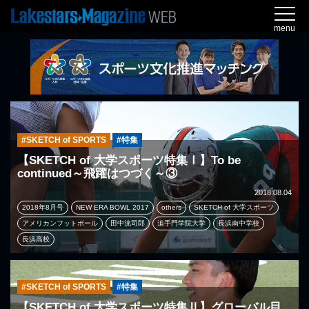
menu
#SKETCH of SPORTS
#特集
【SKETCH of 大学スポーツ特集Ⅰ】To be
continued～飛躍はつづく～③
2018.08.04
2018年8月号
NEW ERA BOWL 2017
others
SKETCH of 大学スポーツ
アメリカンフットボール
田中洸司郎
追手門学院大学
長浜南中学校
長浜高校
#SKETCH of SPORTS
#特集
【SKETCH of 大学スポーツ特集Ⅱ】グローバル目