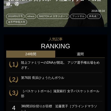
線。④
2018.08.04
2018年8月号
others
SKETCH of 大学スポーツ
フットサル
井高成二
追手門学院大学
人気記事
RANKING
24時間
週間
陸上ファミリーのDNAが開花。 アジア選手権出場をめ
1
ざす。
第76回 長浜ひょうたんボウル
2
［バスケットボール］滋賀銀行 女子バスケットボール
3
部
3時間10分切りが目標 近藤寛子［ブラインドマラソ
4