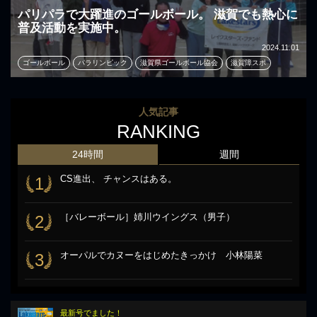
パリパラで大躍進のゴールボール。 滋賀でも熱心に
普及活動を実施中。
2024.11.01
ゴールボール
パラリンピック
滋賀県ゴールボール協会
滋賀障スポ
人気記事
RANKING
24時間
週間
CS進出、 チャンスはある。
1
［バレーボール］姉川ウイングス（男子）
2
オーパルでカヌーをはじめたきっかけ 小林陽菜
3
最新号でました！