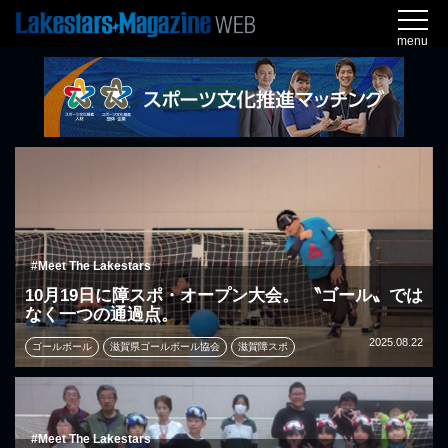
menu
#Meet The Lakestars
10月19日に障スポ・オープン大会。 〝ゴール〟では
なく一つの通過点。
2025.08.22
ゴールボール
滋賀県ゴールボール協会
滋賀障スポ
#Meet The Lakestars