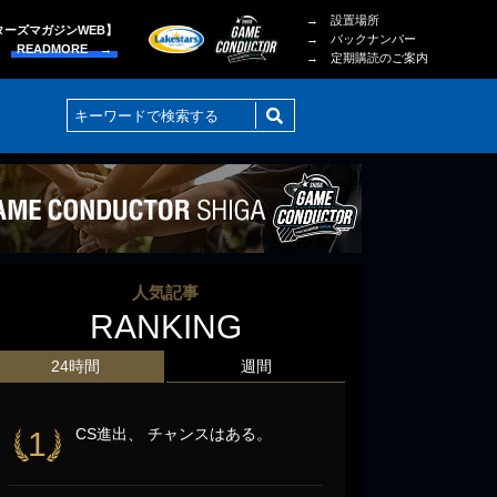
→ 設置場所
ターズマガジンWEB】
→ バックナンバー
READMORE →
→ 定期購読のご案内
人気記事
RANKING
24時間
週間
CS進出、 チャンスはある。
1