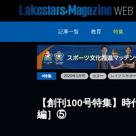
記事一覧
教育
特集
#特集
2020年1月号
カヌー
レイクスサポ
【創刊100号特集】時
編］⑤