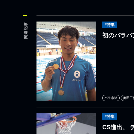
関連記事
#特集
初のパラパ
パラ水泳
奥田工
#特集
CS進出、