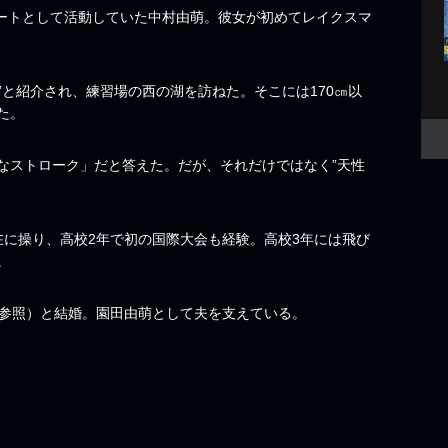
リートとして活動していた中村由萌。彼女が初めてレイクスマ
。
”と紹介され、練習場の西の湖を訪ねた。そこには170㎝以
た。
なストローク」だと答えた。だが、それだけではなく”天性
在に操り、高校2年で初の国際大会も経験。高校3年には飛び
。
ジ参照）と結婚。園田由萌として夫を支えている。