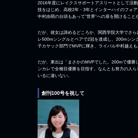
2016年度にレイクスサポートアスリートとして活
技をはじめ、高校2年・3年とインターハイのフォ
中村由萌の台頭もあって”世界”への扉を開けること
だが、彼女は諦めるどころか、関西学院大学でさらに
レ500mシングルとペアで2冠を達成し、200mシ
子カヤック部門でMVPに輝き、ライバル中村越え
だが、東出は「まさかのMVPでした。200mで優
ンカレで全種目優勝を目指す。なんとも努力の人ら
いるに違いない。
創刊100号を祝して