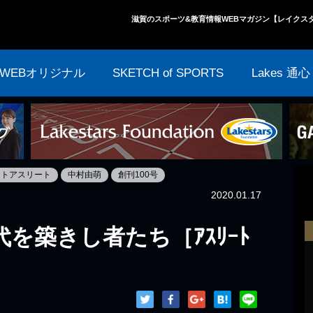
滋賀のスポーツ&教育情報WEBマガジン【レイクス
WEBオリジナル
SKETCH of SPORTS
Lakes 通心
ートアスリート
中村由萌
創刊100号
2020.01.17
代を築きし者たち［ｱｽﾘｰﾄ