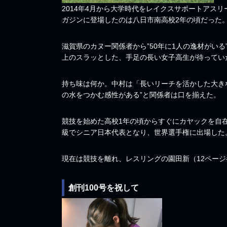
2014年4月から大学時代をレイクスサポートアス
ガジンに登場したのは八日市南高校2年の頃だった
滋賀県のカヌー関係者から”50年に1人の逸材がいる
上のスラッとした、手足の長い女子高生が待ってい
持ち味は何か。中村は「長いリーチを活かした大き
の水をつかむ感性がある”と関係者は口を揃えた。
競技を始めた高校1年の頃からすぐにカヤックを自
級でシニア日本代表となり、世界選手権に出場した
現在は競技を離れ、レスリングの園田新（12ペー
創刊100号を祝して