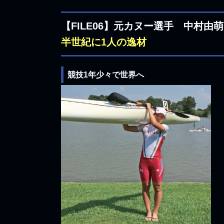
【FILE06】元カヌー選手 中村由萌
半世紀に1人の逸材
競技1年少々で世界へ