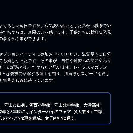
まぐるしい毎日ですが、和気あいあいとした温かい職場でや
供たちからは、無限の力を感じます。子供たちの新鮮な発見
の事を学ぶ事ができます。
セプションパーティに参加させていただき、滋賀県内に自分
ても嬉しかったです。その事が、自信や練習への熱に変わり
もこの経験があったからだと思います。レイクスマガジン
、様々な競技で活躍する選手を知り、滋賀県がスポーツを通し
も毎号楽しみに待っています。
日生まれ、守山市出身。河西小学校、守山北中学校、大津高校、
2年と3年時にはインターハイのフォア（4人乗り）で準
グルとペアで2冠を達成。女子MVPに輝く。