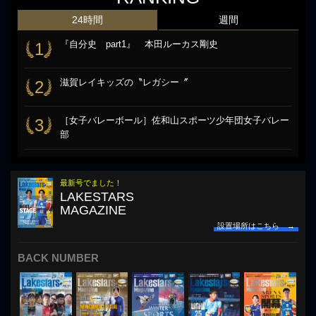
24時間
週間
『自分史 part1』 本田ルーカス剛史
1
滋賀レイキッズの〝レガシー〞
2
［女子バレーボール］佐和山スポーツ少年団女子バレー
3
部
最新号でました！
LAKESTARS
MAGAZINE
設置場所はこちら →
BACK NUMBER