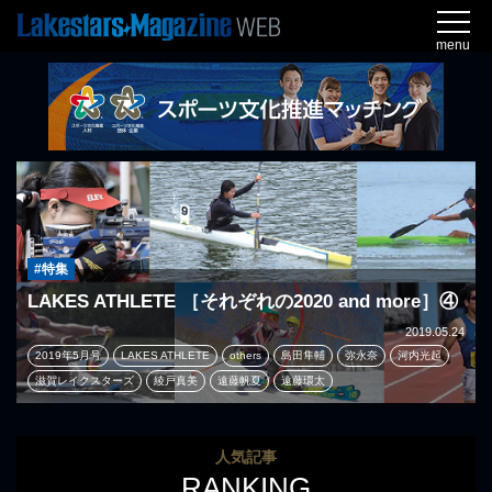
menu
#特集
LAKES ATHLETE ［それぞれの2020 and more］④
2019.05.24
2019年5月号
LAKES ATHLETE
others
島田隼輔
弥永奈
河内光起
滋賀レイクスターズ
綾戸真美
遠藤帆夏
遠藤環太
人気記事
RANKING