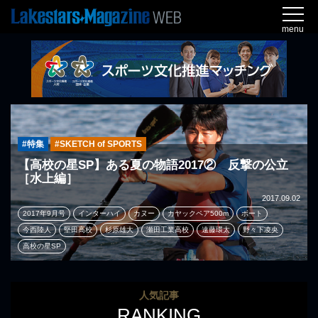
menu
#特集
#SKETCH of SPORTS
【高校の星SP】ある夏の物語2017② 反撃の公立
［水上編］
2017.09.02
2017年9月号
インターハイ
カヌー
カヤックペア500m
ボート
今西陸人
堅田高校
杉原雄大
瀬田工業高校
遠藤環太
野々下凌央
高校の星SP
人気記事
RANKING