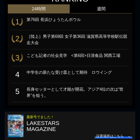
24時間
週間
第76回 長浜ひょうたんボウル
1
［陸上］男子第69回 女子第36回 滋賀県高等学校駅伝競
2
走大会
こども記者の社会見学 <第6回>日清食品 関西工場
3
中学生の新たな受け皿として期待 ロウイング
4
長身セッターとして才能が開花。アジア4位の次は“世
5
界”を狙う。
最新号でました！
LAKESTARS
MAGAZINE
設置場所はこちら →